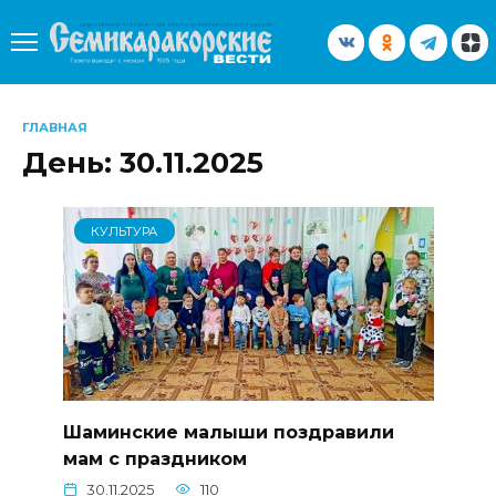
Перейти
к
содержанию
ГЛАВНАЯ
День:
30.11.2025
КУЛЬТУРА
Шаминские малыши поздравили
мам с праздником
30.11.2025
110