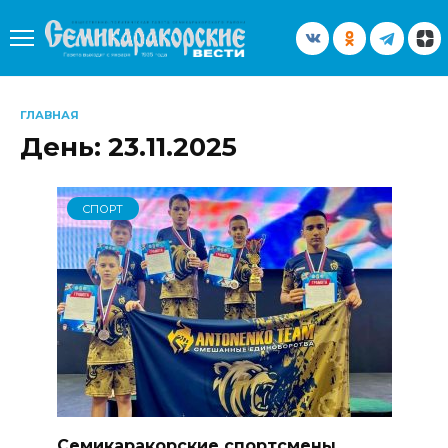
Перейти
к
содержанию
ГЛАВНАЯ
День:
23.11.2025
СПОРТ
Семикаракорские спортсмены