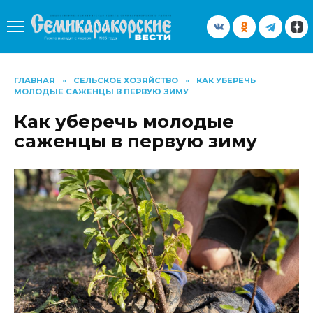
Перейти
к
содержанию
ГЛАВНАЯ
»
СЕЛЬСКОЕ ХОЗЯЙСТВО
»
КАК УБЕРЕЧЬ
МОЛОДЫЕ САЖЕНЦЫ В ПЕРВУЮ ЗИМУ
Как уберечь молодые
саженцы в первую зиму