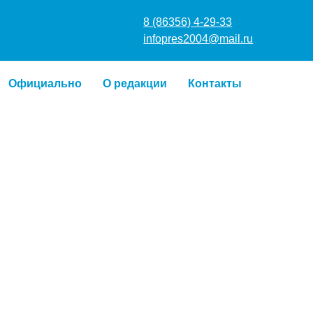
8 (86356) 4
infopres20
о
Официально
О редакции
Контакты
3
КАЛЕНДАРЬ