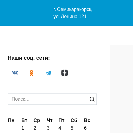
-29-33
г. Семикаракорск,
04@mail.ru
ул. Ленина 121
Наши соц. сети:
Search
for: