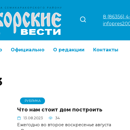
8 (86356) 4
infopres20
о
Официально
О редакции
Контакты
3
РУБРИКА
Что нам стоит дом построить
13.08.2023
34
Ежегодно во второе воскресенье августа