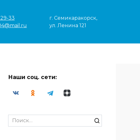
-29-33
г. Семикаракорск,
04@mail.ru
ул. Ленина 121
Наши соц. сети:
Search
for: