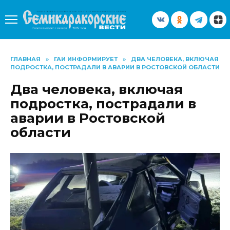
Перейти
к
содержанию
ГЛАВНАЯ
»
ГАИ ИНФОРМИРУЕТ
»
ДВА ЧЕЛОВЕКА, ВКЛЮЧАЯ
ПОДРОСТКА, ПОСТРАДАЛИ В АВАРИИ В РОСТОВСКОЙ ОБЛАСТИ
Два человека, включая
подростка, пострадали в
аварии в Ростовской
области