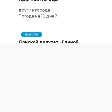
другие города
Погода на 10 дней
ВЫБОРЫ
Донской депутат «Единой
России» Александр Ремета
проголосовал на выборах
Президента России
К СВЕДЕНИЮ