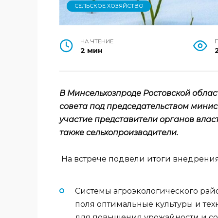
СЕЛЬСКОЕ ХОЗЯЙСТВО
НА ЧТЕНИЕ
2 мин
В Минсельхозпроде Ростовской облас
совета под председательством минис
участие представители органов власт
также сельхопроизводители. ⠀
На встрече подвели итоги внедрения
Системы агроэкологического рай
поля оптимальные культуры и техн
для повышения урожайности и со