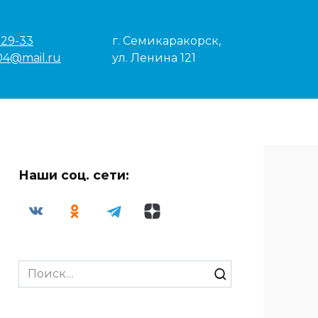
-29-33
г. Семикаракорск,
04@mail.ru
ул. Ленина 121
Наши соц. сети:
Search
for: