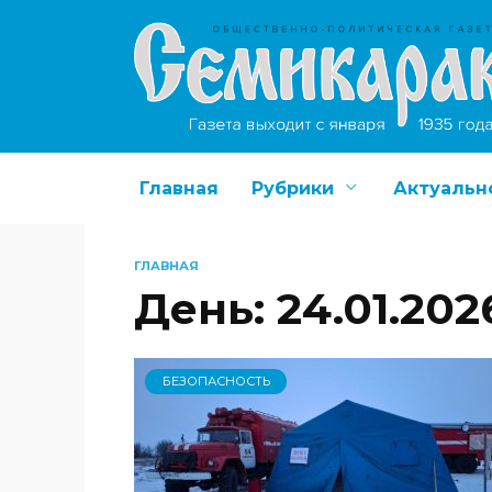
Перейти
к
содержанию
Главная
Рубрики
Актуальн
ГЛАВНАЯ
День:
24.01.202
БЕЗОПАСНОСТЬ