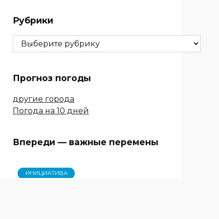
Рубрики
Рубрики
Прогноз погоды
другие города
Погода на 10 дней
Впереди — важные перемены
ИНИЦИАТИВА
На Дону хотят учредить
звание «Почётный донор
Ростовской области»