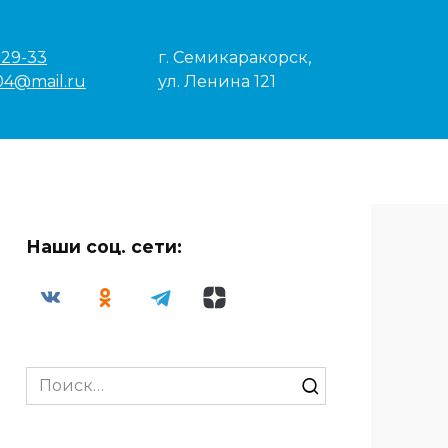
-29-33
г. Семикаракорск,
04@mail.ru
ул. Ленина 121
Наши соц. сети:
Search
for: