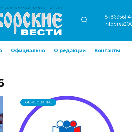
8 (86356) 4
infopres20
о
Официально
О редакции
Контакты
6
ОБРАЗОВАНИЕ