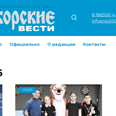
8 (86356) 4
infopres20
о
Официально
О редакции
Контакты
6
СПОРТ