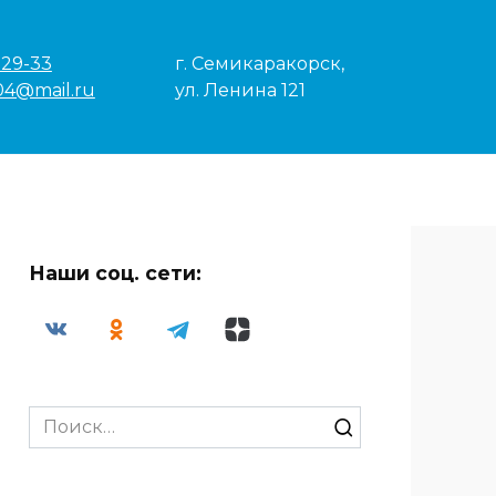
-29-33
г. Семикаракорск,
04@mail.ru
ул. Ленина 121
Наши соц. сети:
Search
for: