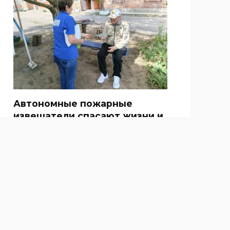
Автономные пожарные
извещатели спасают жизни и
имущество
КАЛЕНДАРЬ
День здоровья в
Семикаракорском районе:
«Неразлучные друзья —
спорт, мой друг и я»