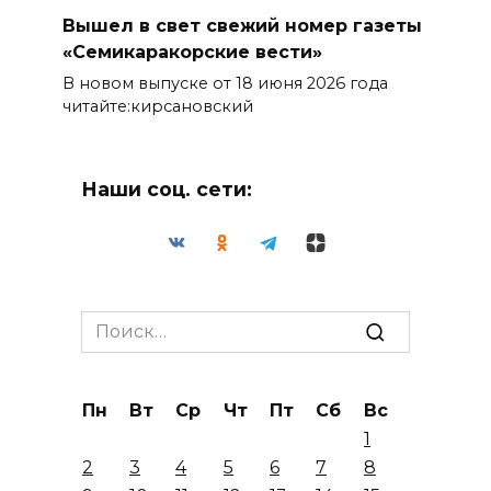
Вышел в свет свежий номер газеты
«Семикаракорские вести»
В новом выпуске от 18 июня 2026 года
читайте:кирсановский
Наши соц. сети:
Search
for:
Пн
Вт
Ср
Чт
Пт
Сб
Вс
1
2
3
4
5
6
7
8