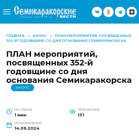
Перейти
к
содержанию
ГЛАВНАЯ
»
АНОНС
»
ПЛАН МЕРОПРИЯТИЙ, ПОСВЯЩЕННЫХ
352-Й ГОДОВЩИНЕ СО ДНЯ ОСНОВАНИЯ СЕМИКАРАКОРСКА
ПЛАН мероприятий,
посвященных 352-й
годовщине со дня
основания Семикаракорска
АНОНС
НА ЧТЕНИЕ
ПРОСМОТРОВ
1 мин
131
ОПУБЛИКОВАНО
14.09.2024