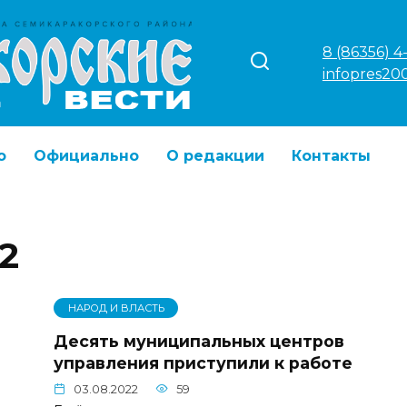
8 (86356) 4
infopres20
о
Официально
О редакции
Контакты
2
НАРОД И ВЛАСТЬ
Десять муниципальных центров
управления приступили к работе
03.08.2022
59