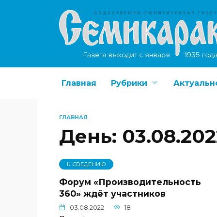
Перейти
к
содержанию
Главная
Рубрики
Актуальн
ГЛАВНАЯ
День:
03.08.202
К СВЕДЕНИЮ
Форум «Производительность
360» ждёт участников
03.08.2022
18