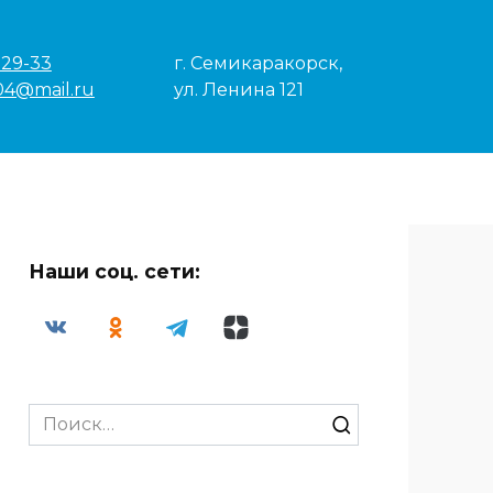
-29-33
г. Семикаракорск,
04@mail.ru
ул. Ленина 121
Наши соц. сети:
Search
for: