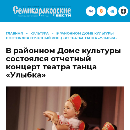
Перейти
к
содержанию
ГЛАВНАЯ
»
КУЛЬТУРА
»
В РАЙОННОМ ДОМЕ КУЛЬТУРЫ
СОСТОЯЛСЯ ОТЧЕТНЫЙ КОНЦЕРТ ТЕАТРА ТАНЦА «УЛЫБКА»
В районном Доме культуры
состоялся отчетный
концерт театра танца
«Улыбка»