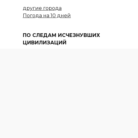
другие города
Погода на 10 дней
ПО СЛЕДАМ ИСЧЕЗНУВШИХ
ЦИВИЛИЗАЦИЙ
АЛЛЕЯ ПЕРВОКЛАССНИКОВ В
ВЕРШИННОМ
За бродяжничество и
попрошайничество задержано
534 человека
ОБЩЕСТВО