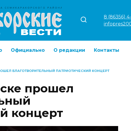
8 (86356) 4
infopres20
о
Официально
О редакции
Контакты
РОШЕЛ БЛАГОТВОРИТЕЛЬНЫЙ ПАТРИОТИЧЕСКИЙ КОНЦЕРТ
рске прошел
льный
й концерт