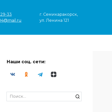
-29-33
г. Семикаракорск,
04@mail.ru
ул. Ленина 121
Наши соц. сети:
Search
for: