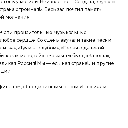
огонь у могилы Неизвестного Солдата, звучали
трана огромная!». Весь зал почтил память
ой молчания.
вучали пронзительные музыкальные
любое сердце. Со сцены звучали такие песни,
литва», «Тучи в голубом», «Песня о далекой
бы казак молодой», «Каким ты был», «Катюша»,
еликая Россия! Мы — единая страна!» и другие
иции.
финалом, объединившим песни «Россия» и