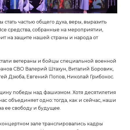
стать частью общего духа, веры, выразить
Все средства, собранные на мероприятии,
оит на защите нашей страны и народа от
стали ветераны и бойцы специальной военной
ранов СВО Валерий Штахун, Виталий Боровик,
гей Дзюба, Евгений Попов, Николай Грибонос.
вщину победы над фашизмом. Хотя десятилетия
нас объединяет одно: тогда, как и сейчас, наши
за ее свободу и будущее.
 концертном зале транслировались кадры