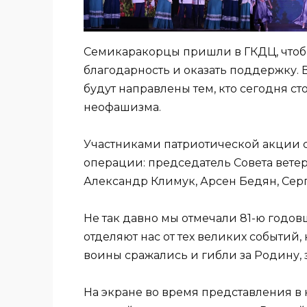
Семикаракорцы пришли в ГКДЦ, чтобы 
благодарность и оказать поддержку. 
будут направлены тем, кто сегодня ст
неофашизма.
Участниками патриотической акции 
операции: председатель Совета вете
Александр Климук, Арсен Бедян, Сер
Не так давно мы отмечали 81-ю годо
отделяют нас от тех великих событий, 
воины сражались и гибли за Родину, 
На экране во время представления в