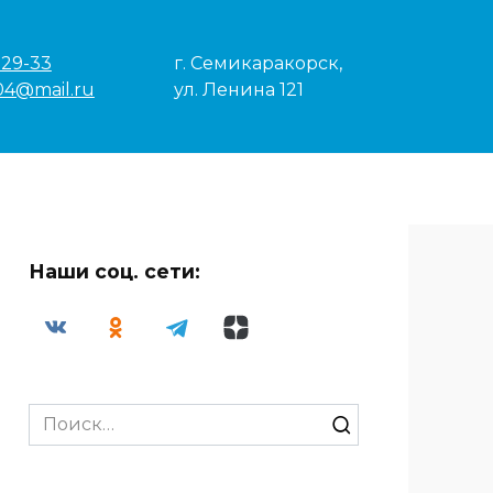
-29-33
г. Семикаракорск,
04@mail.ru
ул. Ленина 121
Наши соц. сети:
Search
for: