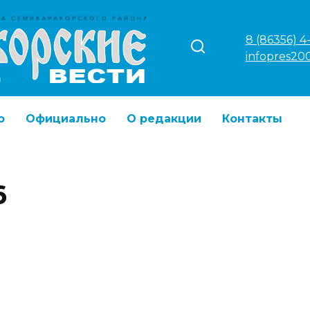
8 (86356) 4
infopres20
о
Официально
О редакции
Контакты
6
ЭТО ИНТЕРЕСНО