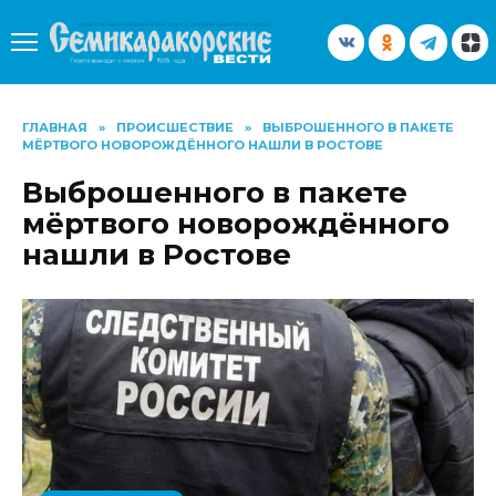
Перейти
к
содержанию
ГЛАВНАЯ
»
ПРОИСШЕСТВИЕ
»
ВЫБРОШЕННОГО В ПАКЕТЕ
МЁРТВОГО НОВОРОЖДЁННОГО НАШЛИ В РОСТОВЕ
Выброшенного в пакете
мёртвого новорождённого
нашли в Ростове