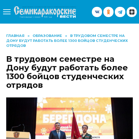
Перейти
к
содержанию
ГЛАВНАЯ
»
ОБРАЗОВАНИЕ
»
В ТРУДОВОМ СЕМЕСТРЕ НА
ДОНУ БУДУТ РАБОТАТЬ БОЛЕЕ 1300 БОЙЦОВ СТУДЕНЧЕСКИХ
ОТРЯДОВ
В трудовом семестре на
Дону будут работать более
1300 бойцов студенческих
отрядов