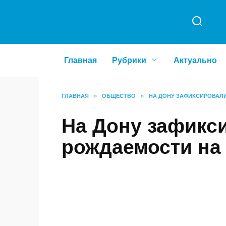
Перейти
к
содержанию
Главная
Рубрики
Актуальн
ГЛАВНАЯ
»
ОБЩЕСТВО
»
НА ДОНУ ЗАФИКСИР
На Дону зафик
снижение рож