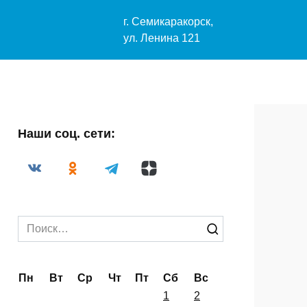
-29-33
г. Семикаракорск,
04@mail.ru
ул. Ленина 121
Наши соц. сети:
Search
for: