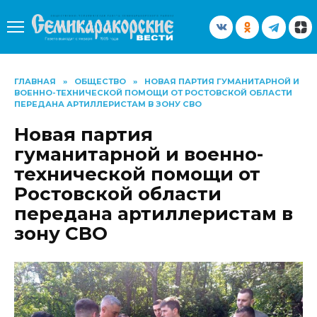
Перейти
к
содержанию
ГЛАВНАЯ
»
ОБЩЕСТВО
»
НОВАЯ ПАРТИЯ ГУМАНИТАРНОЙ И
ВОЕННО-ТЕХНИЧЕСКОЙ ПОМОЩИ ОТ РОСТОВСКОЙ ОБЛАСТИ
ПЕРЕДАНА АРТИЛЛЕРИСТАМ В ЗОНУ СВО
Новая партия
гуманитарной и военно-
технической помощи от
Ростовской области
передана артиллеристам в
зону СВО