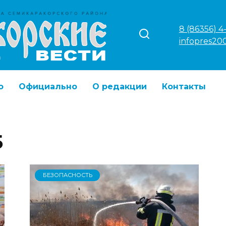
8 (86356) 4
infopres20
о
Официально
О редакции
Контакты
5
БЕЗОПАСНОСТЬ