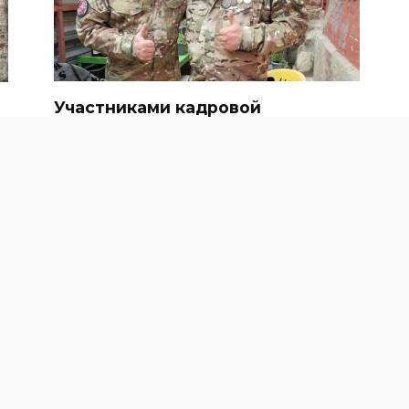
Участниками кадровой
программы «Герои Дона» стали
е
отец и сын – Александр и
Николай Масковы
15.07.2025
64
В сентябре стартует образовательная
программа «Герои
ЧЕЛОВЕК И ЗАКОН