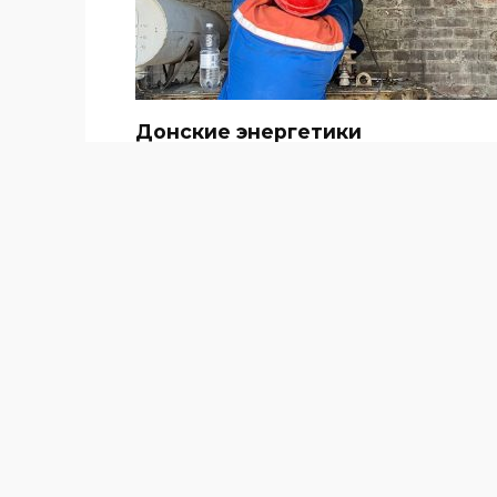
Донские энергетики
восстановили электроснабжени
в муниципалитетах Дона после
пиковых нагрузок
15.07.2025
86
За последние трое суток энергетические
компании Ростовской
КУЛЬТУРА