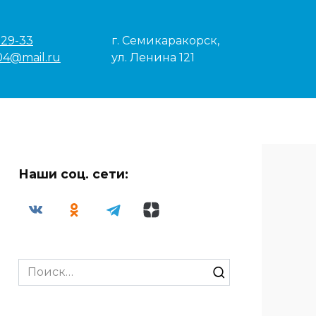
-29-33
г. Семикаракорск,
04@mail.ru
ул. Ленина 121
Наши соц. сети:
Search
for: