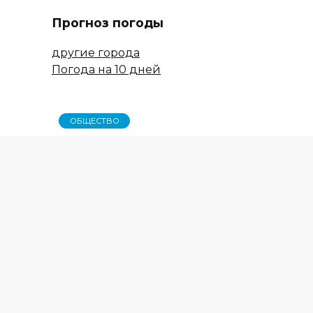
Прогноз погоды
другие города
Погода на 10 дней
ОБЩЕСТВО
На этой неделе три рабочих дня
Узнать о голосовании за
дизайн-проекты поможет
«горячая линия»
ВЕЧЕР ВСТРЕЧИ С АРМЯНСКИМ
ИСКУССТВОМ
ЭКОЛОГИЯ