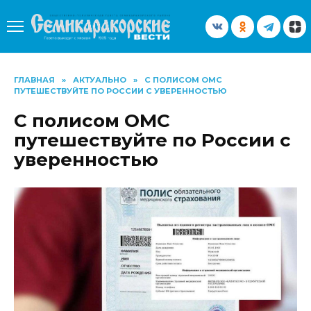
Перейти
к
содержанию
ГЛАВНАЯ
»
АКТУАЛЬНО
»
С ПОЛИСОМ ОМС
ПУТЕШЕСТВУЙТЕ ПО РОССИИ С УВЕРЕННОСТЬЮ
С полисом ОМС
путешествуйте по России с
уверенностью