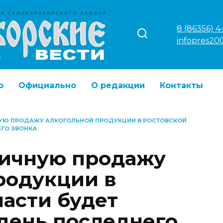
8 (86356) 4
infopres20
о
Официально
О редакции
Контакты
НУЮ ПРОДАЖУ АЛКОГОЛЬНОЙ ПРОДУКЦИИ В РОСТОВСКОЙ
ЕГО ЗВОНКА
ничную продажу
родукции в
ласти будет
 день последнего