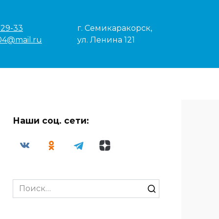
-29-33
г. Семикаракорск,
04@mail.ru
ул. Ленина 121
Наши соц. сети:
Search
for: