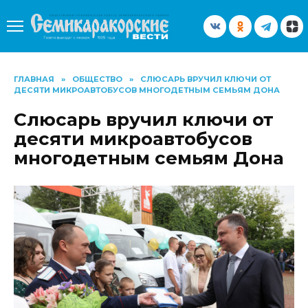
Перейти
к
содержанию
ГЛАВНАЯ
»
ОБЩЕСТВО
»
СЛЮСАРЬ ВРУЧИЛ КЛЮЧИ ОТ
ДЕСЯТИ МИКРОАВТОБУСОВ МНОГОДЕТНЫМ СЕМЬЯМ ДОНА
Слюсарь вручил ключи от
десяти микроавтобусов
многодетным семьям Дона