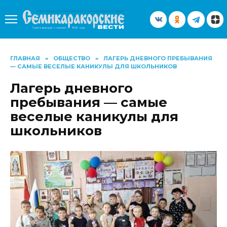
Перейти
к
содержанию
ГЛАВНАЯ
»
ОБЩЕСТВО
»
ЛАГЕРЬ ДНЕВНОГО ПРЕБЫВАНИЯ
— САМЫЕ ВЕСЕЛЫЕ КАНИКУЛЫ ДЛЯ ШКОЛЬНИКОВ
Лагерь дневного
пребывания — самые
веселые каникулы для
школьников