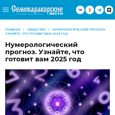
Перейти
к
содержанию
ГЛАВНАЯ
»
ОБЩЕСТВО
»
НУМЕРОЛОГИЧЕСКИЙ ПРОГНОЗ.
УЗНАЙТЕ, ЧТО ГОТОВИТ ВАМ 2025 ГОД
Нумерологический
прогноз. Узнайте, что
готовит вам 2025 год