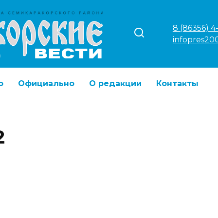
8 (86356) 4
infopres20
о
Официально
О редакции
Контакты
2