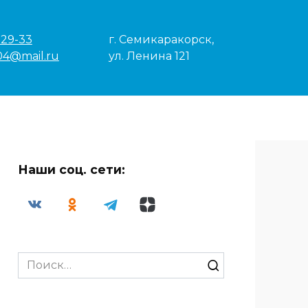
-29-33
г. Семикаракорск,
04@mail.ru
ул. Ленина 121
Наши соц. сети:
Search
for: