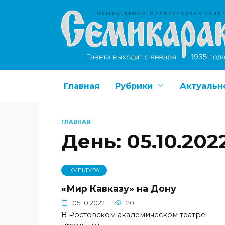
Перейти
к
содержанию
Главная
Рубрики
Актуальн
ГЛАВНАЯ
День:
05.10.202
КУЛЬТУРА
«Мир Кавказу» на Дону
05.10.2022
20
В Ростовском академическом театре