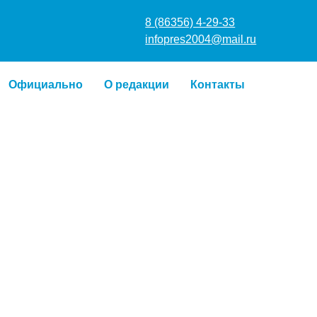
8 (86356
infopres
Официально
О редакции
Контакты