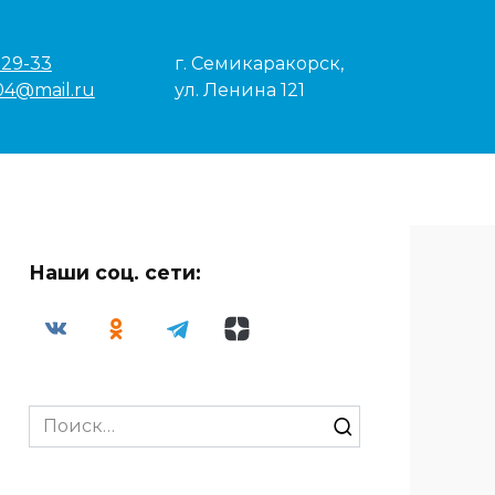
-29-33
г. Семикаракорск,
04@mail.ru
ул. Ленина 121
Наши соц. сети:
Search
for: