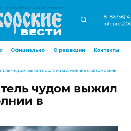
8 (86356) 4
infopres20
о
Официально
О редакции
Контакты
ИТЕЛЬ ЧУДОМ ВЫЖИЛ ПОСЛЕ УДАРА МОЛНИИ В АВТОМОБИЛЬ
итель чудом выжил
олнии в