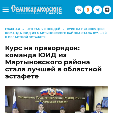
Перейти
к
содержанию
ГЛАВНАЯ
»
ЧТО ТАМ У СОСЕДЕЙ
»
КУРС НА ПРАВОРЯДОК:
КОМАНДА ЮИД ИЗ МАРТЫНОВСКОГО РАЙОНА СТАЛА ЛУЧШЕЙ
В ОБЛАСТНОЙ ЭСТАФЕТЕ
Курс на праворядок:
команда ЮИД из
Мартыновского района
стала лучшей в областной
эстафете