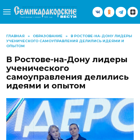
Перейти
к
содержанию
ГЛАВНАЯ
»
ОБРАЗОВАНИЕ
»
В РОСТОВЕ-НА-ДОНУ ЛИДЕРЫ
УЧЕНИЧЕСКОГО САМОУПРАВЛЕНИЯ ДЕЛИЛИСЬ ИДЕЯМИ И
ОПЫТОМ
В Ростове-на-Дону лидеры
ученического
самоуправления делились
идеями и опытом