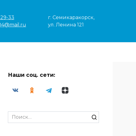
-29-33
г. Семикаракорск,
04@mail.ru
ул. Ленина 121
Наши соц. сети:
Search
for: