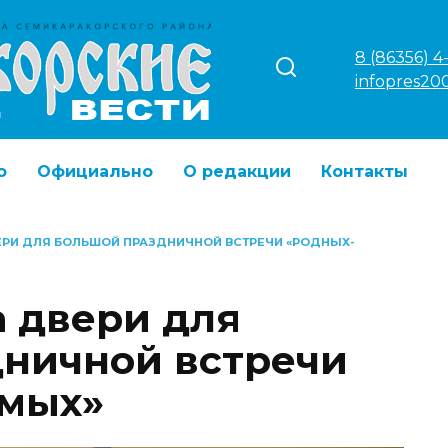
8 (86356) 4
infopres20
о
Официально
О редакции
Контакты
РИ ДЛЯ БОЛЬШОЙ ПРАЗДНИЧНОЙ ВСТРЕЧИ «РОДНЫХ-
 двери для
ничной встречи
мых»