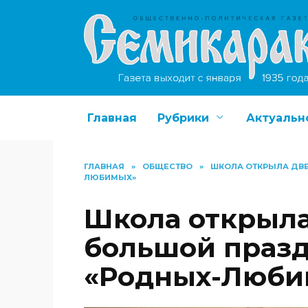
Перейти
к
содержанию
Главная
Рубрики
Актуальн
ГЛАВНАЯ
»
ОБЩЕСТВО
»
ШКОЛА ОТКРЫЛА ДВЕ
ЛЮБИМЫХ»
Школа открыла
большой празд
«Родных-Люби