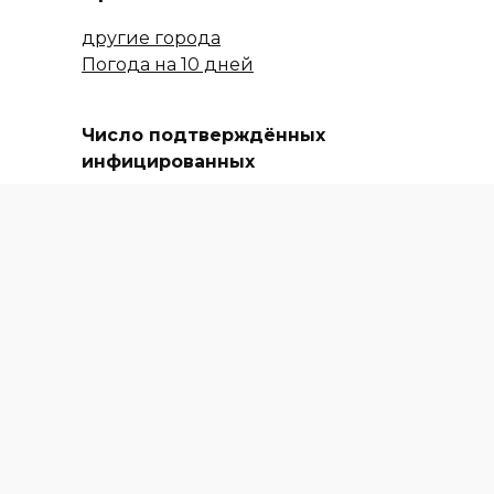
другие города
Погода на 10 дней
Число подтверждённых
инфицированных
коронавирусом увеличилось в
Ростовской области на 646
Красят стены и полы, выдают
учебники
АКТУАЛЬНО
В России могут ввести
налоговый вычет на покупку
школьной формы