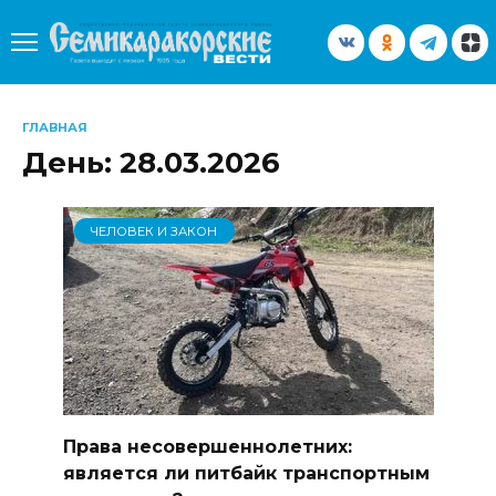
Перейти
к
содержанию
ГЛАВНАЯ
День:
28.03.2026
ЧЕЛОВЕК И ЗАКОН
Права несовершеннолетних:
является ли питбайк транспортным