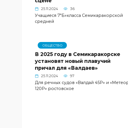
сцене
25.11.2024
36
Учащиеся 7″Б»класса Семикаракорской
средней
ОБЩЕСТВО
В 2025 году в Семикаракорске
установят новый плавучий
причал для «Валдаев»
25.11.2024
97
Для речных судов «Валдай 45Р» и «Метео
120Р» ростовское