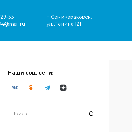
-29-33
г. Семикаракорск,
04@mail.ru
ул. Ленина 121
Наши соц. сети:
Search
for: