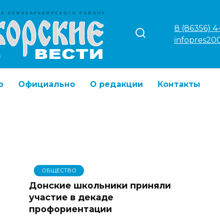
8 (86356) 4
infopres20
о
Официально
О редакции
Контакты
ОБЩЕСТВО
Донские школьники приняли
участие в декаде
профориентации