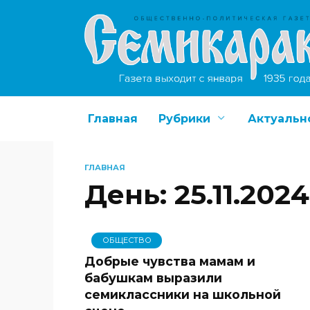
Перейти
к
содержанию
Главная
Рубрики
Актуальн
ГЛАВНАЯ
День:
25.11.2024
ОБЩЕСТВО
Добрые чувства мамам и
бабушкам выразили
семиклассники на школьной