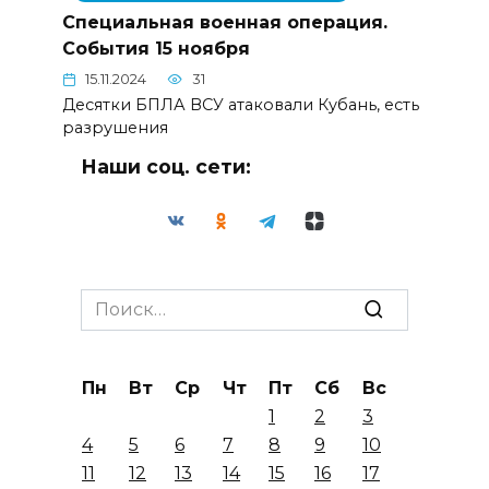
Специальная военная операция.
События 15 ноября
15.11.2024
31
Десятки БПЛА ВСУ атаковали Кубань, есть
разрушения
Наши соц. сети:
Search
for:
Пн
Вт
Ср
Чт
Пт
Сб
Вс
1
2
3
4
5
6
7
8
9
10
11
12
13
14
15
16
17