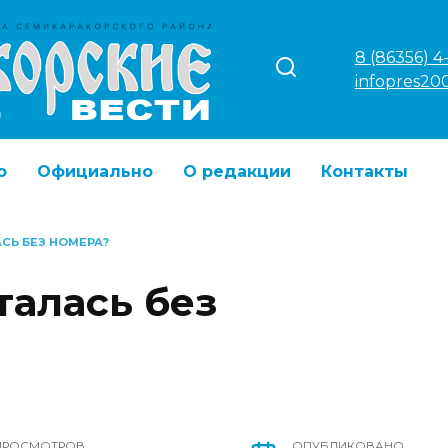
8 (86356) 4
infopres20
о
Официально
О редакции
Контакты
СЬ БЕЗ НОМЕРА?
талась без
ПРОСМОТРОВ
ОПУБЛИКОВАНО