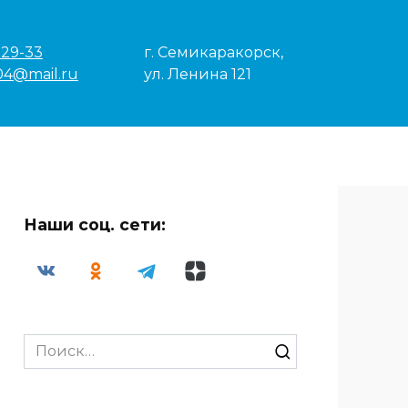
-29-33
г. Семикаракорск,
04@mail.ru
ул. Ленина 121
Наши соц. сети:
Search
for: