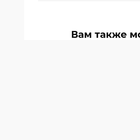
Вам также м
В Ростовской области пройдет V
Фестиваль сельского туризма и