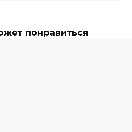
ожет понравиться
В Ростовской области успешно
I
прошла первая в России