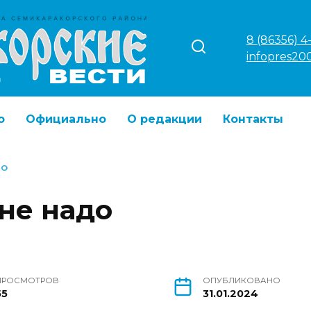
8 (86356) 4
infopres20
о
Официально
О редакции
Контакты
ДО
не надо
ПРОСМОТРОВ
ОПУБЛИКОВАНО
55
31.01.2024