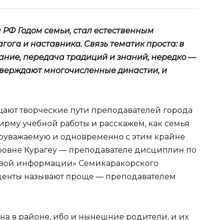
 РФ Годом семьи, стал естественным
ога и наставника. Связь тематик проста: в
ание, передача традиций и знаний, нередко —
тверждают многочисленные династии, и
щают творческие пути преподавателей города
ширму учебной работы и расскажем, как семья
гоуважаемую и одновременно с этим крайне
ровне Курагеу — преподавателе дисциплин по
овой информации» Семикаракорского
уденты называют проще — преподавателем
на в районе, ибо и нынешние родители, и их