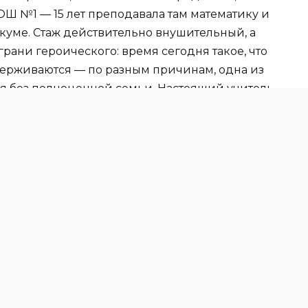
СОШ №1 — 15 лет преподавала там математику и
никуме. Стаж действительно внушительный, а
 грани героического: время сегодня такое, что
держиваются — по разным причинам, одна из
ся без полноценной семьи. Настоящий учитель
оему дому и близким, большая часть их жизни
ли собственных детей согласен с таким
ть любимую работу, чтобы сохранить семью.
находит понимание и поддержку близких, а
озвращается с неё домой. Галине
х отношениях, и мы слушаем её рассказ:
Галина Александровна с сыном Иваном.
сь и что ждёт впереди, — в этом всём
бабушки, деда, мамы и папы, тётей, сестёр,