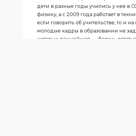
дети в разные годы учились у неё в 
физику, а с 2009 года работает в тех
если говорить об учительстве, то и на
молодые кадры в образовании не за
которых, важнейшая, — боязнь остать
никогда до конца не принадлежит св
— «чужие» дети. Мало кто из мужей и
раскладом, и учитель вынужден броса
Но счастливы те преподаватели, кто 
потому с радостью идёт на работу и в
Александровне повезло в этом во все
Г.А. Курагеу.
— Всё, что у меня есть, чего я добила
исключительное участие моих родных: 