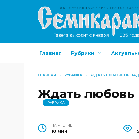
Перейти
к
содержанию
Главная
Рубрики
Актуальн
ГЛАВНАЯ
»
РУБРИКА
»
ЖДАТЬ ЛЮБОВЬ НЕ НА
Ждать любовь 
РУБРИКА
НА ЧТЕНИЕ
10 мин