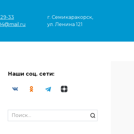
-29-33
г. Семикаракорск,
04@mail.ru
ул. Ленина 121
Наши соц. сети:
Search
for: