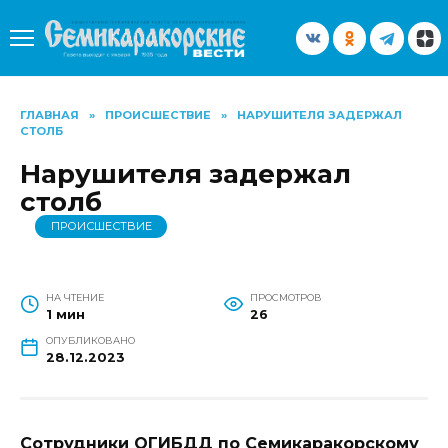
Перейти
к
содержанию
ГЛАВНАЯ
»
ПРОИСШЕСТВИЕ
»
НАРУШИТЕЛЯ ЗАДЕРЖАЛ
СТОЛБ
Нарушителя задержал
столб
ПРОИСШЕСТВИЕ
НА ЧТЕНИЕ
ПРОСМОТРОВ
1 мин
26
ОПУБЛИКОВАНО
28.12.2023
Сотрудники ОГИБДД по Семикаракорскому