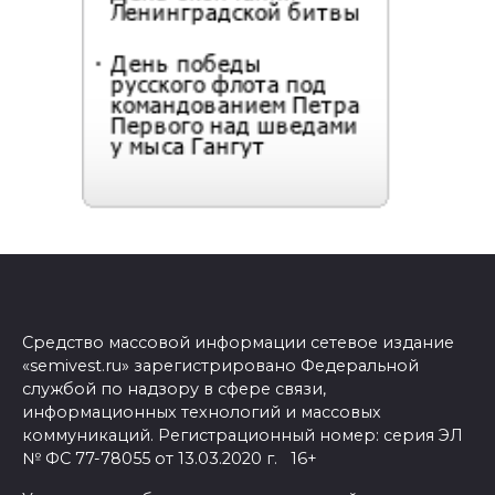
Средство массовой информации сетевое издание
«semivest.ru» зарегистрировано Федеральной
службой по надзору в сфере связи,
информационных технологий и массовых
коммуникаций. Регистрационный номер: серия ЭЛ
№ ФС 77-78055 от 13.03.2020 г. 16+