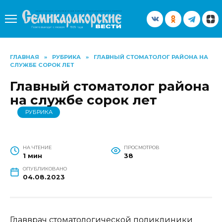
Перейти
к
содержанию
ГЛАВНАЯ
»
РУБРИКА
»
ГЛАВНЫЙ СТОМАТОЛОГ РАЙОНА НА
СЛУЖБЕ СОРОК ЛЕТ
Главный стоматолог района
на службе сорок лет
РУБРИКА
НА ЧТЕНИЕ
ПРОСМОТРОВ
1 мин
38
ОПУБЛИКОВАНО
04.08.2023
Главврач стоматологической поликлиники