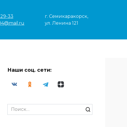
-29-33
г. Семикаракорск,
04@mail.ru
ул. Ленина 121
Наши соц. сети:
Search
for: