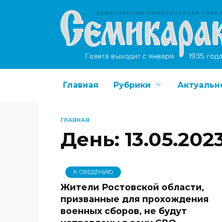
Перейти
к
содержанию
Главная
Рубрики
Актуальн
ГЛАВНАЯ
День:
13.05.202
К СВЕДЕНИЮ
Жители Ростовской области,
призванные для прохождения
военных сборов, не будут