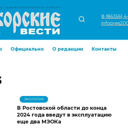
8 (86356) 4
infopres20
о
Официально
О редакции
Контакты
3
ЭКОЛОГИЯ
В Ростовской области до конца
2024 года введут в эксплуатацию
еще два МЭОКа