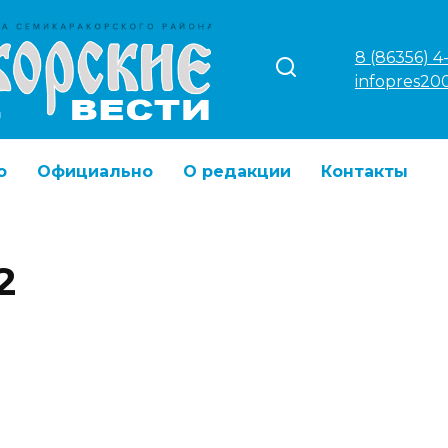
8 (86356) 4
infopres20
о
Официально
О редакции
Контакты
2