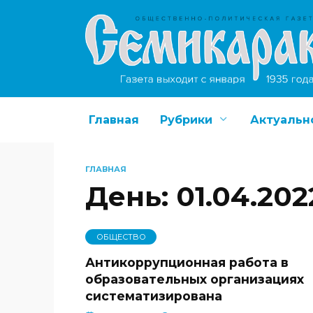
Перейти
к
содержанию
Главная
Рубрики
Актуальн
ГЛАВНАЯ
День:
01.04.202
ОБЩЕСТВО
Антикоррупционная работа в
образовательных организациях
систематизирована