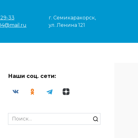
-29-33
г. Семикаракорск,
04@mail.ru
ул. Ленина 121
Наши соц. сети:
Search
for: