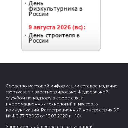
Средство массовой информации сетевое издание
«semivest.ru» зарегистрировано Федеральной
службой по надзору в сфере связи,
информационных технологий и массовых
коммуникаций. Регистрационный номер: серия ЭЛ
№ ФС 77-78055 от 13.03.2020 г. 16+
Учредитель: общество с ограниченной