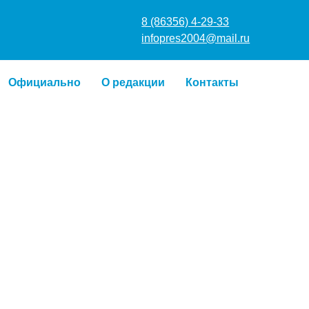
8 (86356) 4
infopres20
о
Официально
О редакции
Контакты
9