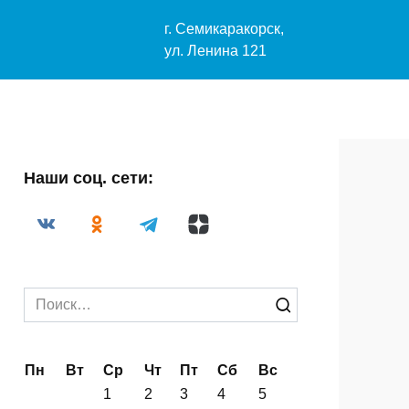
-29-33
г. Семикаракорск,
04@mail.ru
ул. Ленина 121
Наши соц. сети:
Search
for: