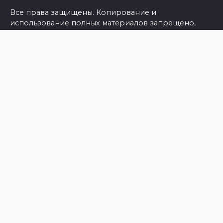
Все права защищены. Копирование и
использование полных материалов запрещено,
частичное цитирование возможно только при
условии ссылки на сайт
https://semivest.ru/
Политика конфиденциальности и защиты
информации
Согласие на обработку персональных данных с
помощью сервисов Yandex.Metrika, LiveInternet,
top.mail.ru
© 2026 Семикаракорские вести