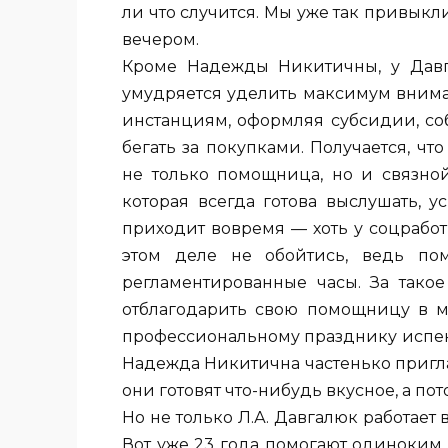
ли что случится. Мы уже так привыкли
вечером.
Кроме Надежды Никитичны, у Давг
умудряется уделить максимум внима
инстанциям, оформляя субсидии, со
бегать за покупками. Получается, ч
не только помощница, но и связно
которая всегда готова выслушать, 
приходит вовремя — хоть у соцработ
этом деле не обойтись, ведь п
регламентированные часы. За тако
отблагодарить свою помощницу в ме
профессиональному празднику испек
Надежда Никитична частенько пригл
они готовят что-нибудь вкусное, а пот
Но не только Л.А. Давгалюк работает
Вот уже 23 года помогают одиноким 