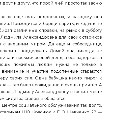
 друг к другу, что порой я ей просто так звоню
алюк еще пять подопечных, и каждому она
ния. Приходится и борщи варить, и ходить по
бирая различные справки, на рынок в субботу
то Людмила Александровна для своих стариков
й с внешним миром. Да еще и собеседница,
успокоить, поддержать. Домой она никогда не
ника и восьмичасовой день, а без задержек в
омощь пожилым людям нужна не только в
е внимание и участие подопечные стараются
ру своих сил. Одна бабушка как-то пирог к
ла — это было неожиданно и очень приятно. А
ашает Людмилу Александровну в гости: вместе
ом сидят за столом и общаются.
 в Центре социального обслуживания так долго.
старикам Н.Ю. Краснюк и Е.Ю. Шевченко, 22 —