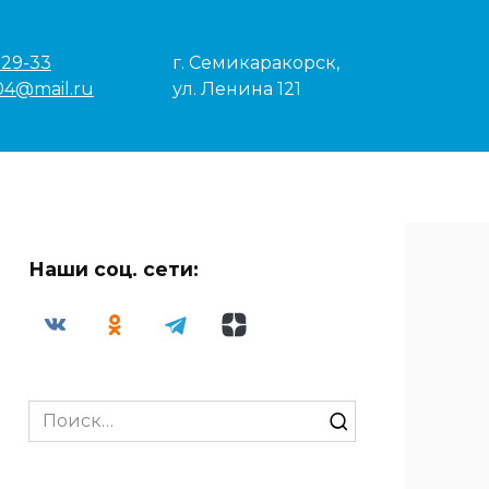
-29-33
г. Семикаракорск,
04@mail.ru
ул. Ленина 121
Наши соц. сети:
Search
for: