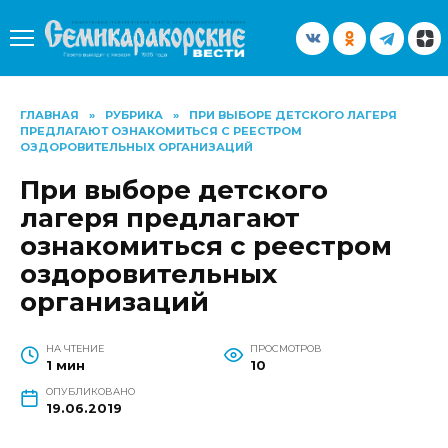
Перейти
к
содержанию
ГЛАВНАЯ
»
РУБРИКА
»
ПРИ ВЫБОРЕ ДЕТСКОГО ЛАГЕРЯ
ПРЕДЛАГАЮТ ОЗНАКОМИТЬСЯ С РЕЕСТРОМ
ОЗДОРОВИТЕЛЬНЫХ ОРГАНИЗАЦИЙ
При выборе детского
лагеря предлагают
ознакомиться с реестром
оздоровительных
организаций
НА ЧТЕНИЕ
ПРОСМОТРОВ
1 мин
10
ОПУБЛИКОВАНО
19.06.2019