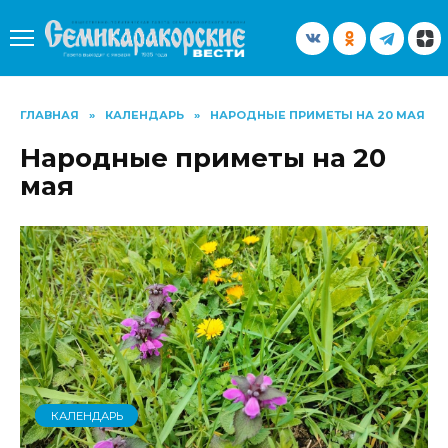
Перейти
к
содержанию
ГЛАВНАЯ
»
КАЛЕНДАРЬ
»
НАРОДНЫЕ ПРИМЕТЫ НА 20 МАЯ
Народные приметы на 20
мая
КАЛЕНДАРЬ