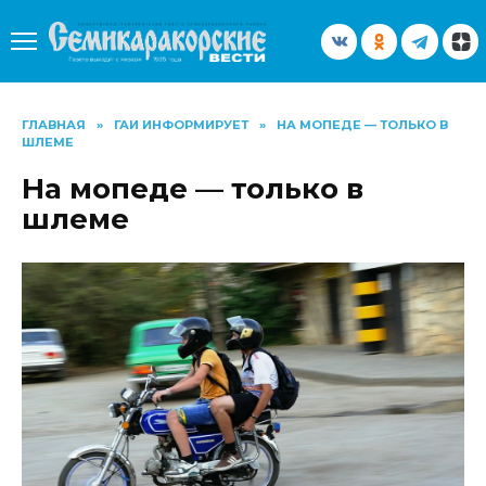
Перейти
к
содержанию
ГЛАВНАЯ
»
ГАИ ИНФОРМИРУЕТ
»
НА МОПЕДЕ — ТОЛЬКО В
ШЛЕМЕ
На мопеде — только в
шлеме