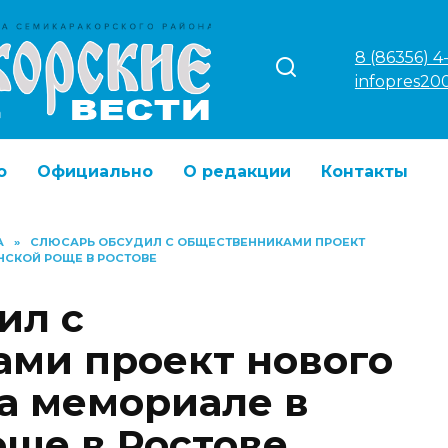
8 (86356) 4
infopres20
о
Официально
О редакции
Контакты
А
»
СЛЮСАРЬ ОБСУДИЛ С ОБЩЕСТВЕННИКАМИ ПРОЕКТ
НСКОЙ РОЩЕ В РОСТОВЕ
ил с
ми проект нового
на мемориале в
ще в Ростове