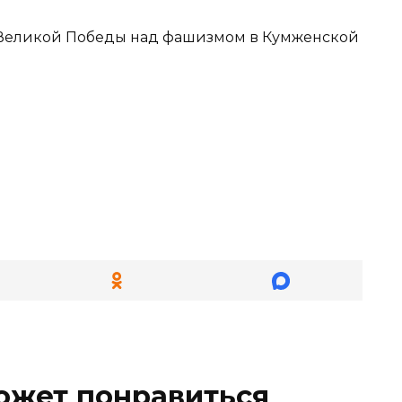
 Великой Победы над фашизмом в Кумженской
ожет понравиться