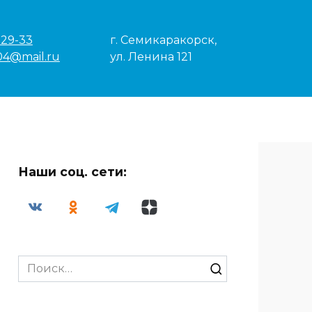
-29-33
г. Семикаракорск,
04@mail.ru
ул. Ленина 121
Наши соц. сети:
Search
for: