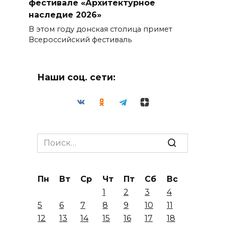
фестивале «Архитектурное
наследие 2026»
В этом году донская столица примет
Всероссийский фестиваль
Наши соц. сети:
Search
for:
Пн
Вт
Ср
Чт
Пт
Сб
Вс
1
2
3
4
5
6
7
8
9
10
11
12
13
14
15
16
17
18